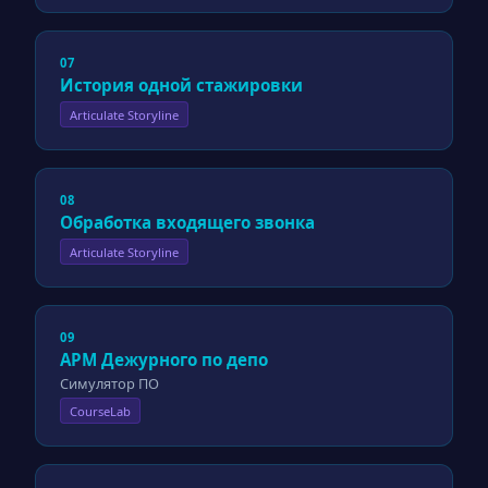
07
История одной стажировки
Articulate Storyline
08
Обработка входящего звонка
Articulate Storyline
09
АРМ Дежурного по депо
Симулятор ПО
CourseLab