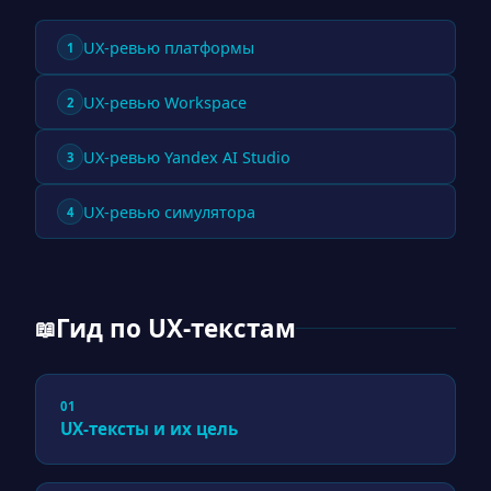
UX-ревью платформы
1
UX-ревью Workspace
2
UX-ревью Yandex AI Studio
3
UX-ревью симулятора
4
Гид по UX-текстам
📖
01
UX-тексты и их цель