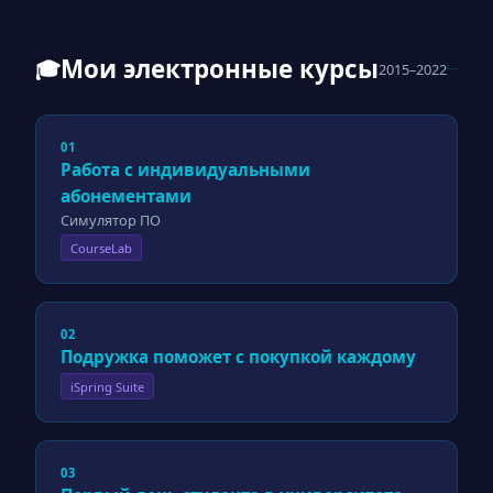
Мои электронные курсы
🎓
2015–2022
01
Работа с индивидуальными
абонементами
Симулятор ПО
CourseLab
02
Подружка поможет с покупкой каждому
iSpring Suite
03