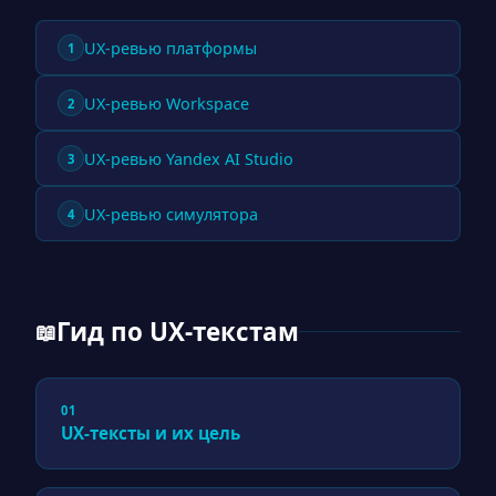
UX-ревью платформы
1
UX-ревью Workspace
2
UX-ревью Yandex AI Studio
3
UX-ревью симулятора
4
Гид по UX-текстам
📖
01
UX-тексты и их цель