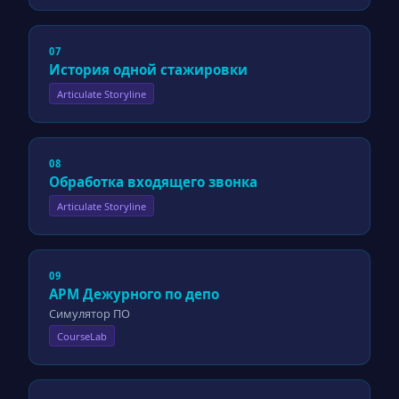
07
История одной стажировки
Articulate Storyline
08
Обработка входящего звонка
Articulate Storyline
09
АРМ Дежурного по депо
Симулятор ПО
CourseLab