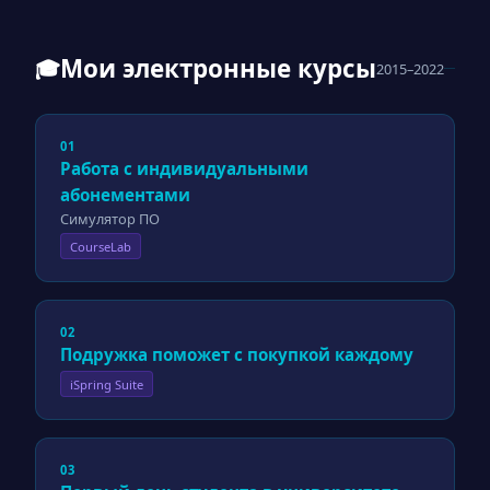
Мои электронные курсы
🎓
2015–2022
01
Работа с индивидуальными
абонементами
Симулятор ПО
CourseLab
02
Подружка поможет с покупкой каждому
iSpring Suite
03