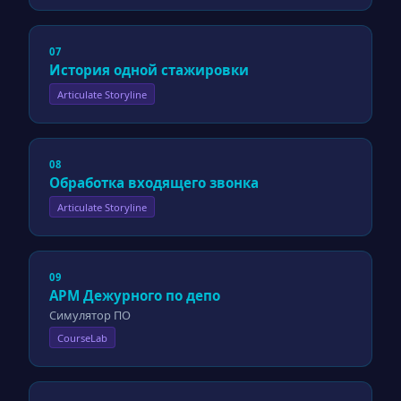
07
История одной стажировки
Articulate Storyline
08
Обработка входящего звонка
Articulate Storyline
09
АРМ Дежурного по депо
Симулятор ПО
CourseLab