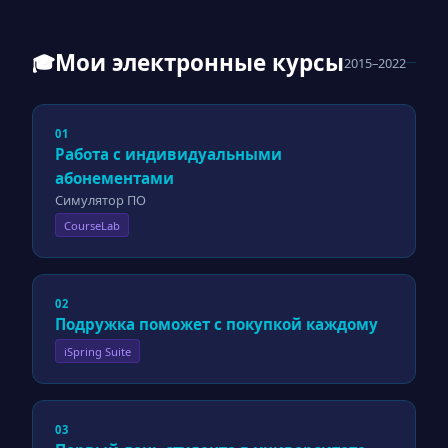
Мои электронные курсы
🎓
2015–2022
01
Работа с индивидуальными
абонементами
Симулятор ПО
CourseLab
02
Подружка поможет с покупкой каждому
iSpring Suite
03