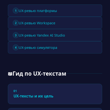
UX-ревью платформы
1
UX-ревью Workspace
2
UX-ревью Yandex AI Studio
3
UX-ревью симулятора
4
Гид по UX-текстам
📖
01
UX-тексты и их цель