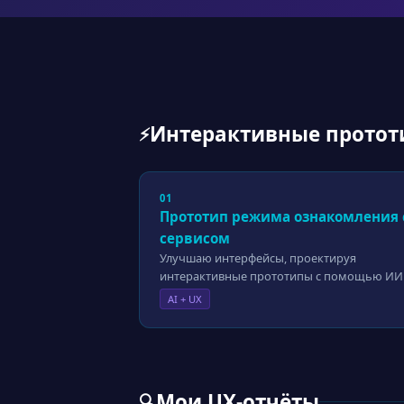
Интерактивные протот
⚡
01
Прототип режима ознакомления 
сервисом
Улучшаю интерфейсы, проектируя
интерактивные прототипы с помощью ИИ
AI + UX
Мои UX-отчёты
🔍