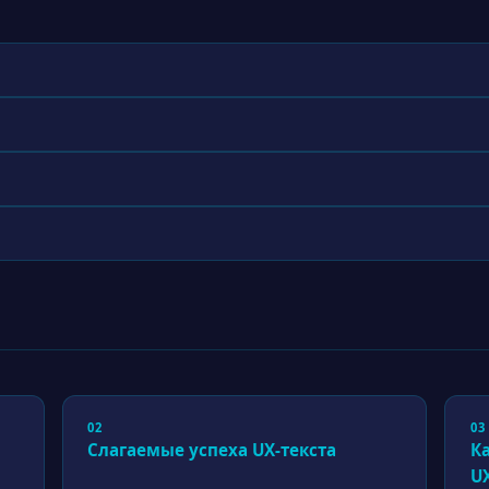
02
03
Слагаемые успеха UX-текста
К
U