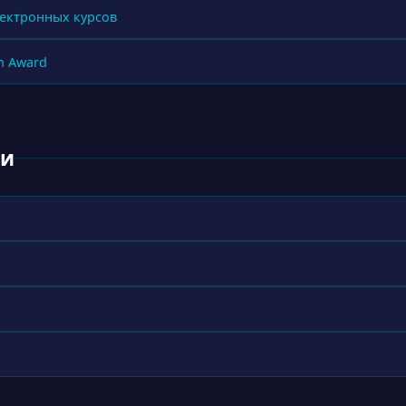
электронных курсов
h Award
ки