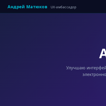
Андрей Матюков
UX-амбассадор
Улучшаю интерфей
электронн