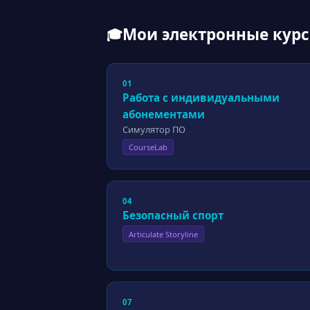
Мои электронные кур
🎓
01
Работа с индивидуальными
абонементами
Симулятор ПО
CourseLab
04
Безопасный спорт
Articulate Storyline
07