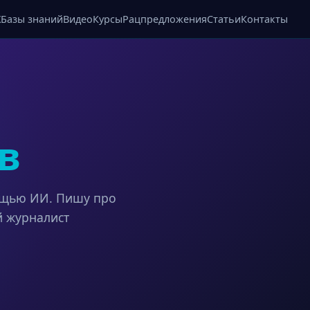
X
Базы знаний
Видео
Курсы
Рацпредложения
Статьи
Контакты
в
ощью ИИ. Пишу про
й журналист