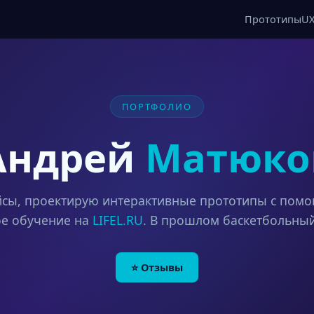
Прототипы
U
ПОРТФОЛИО
Андрей
Матюко
сы, проектирую интерактивные прототипы с пом
ое обучение на
LIFEL.RU
. В прошлом баскетбольны
⭐ Отзывы