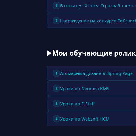
В гостях у LX talks: О разработке 
6
Награждение на конкурсе EdCrunc
7
Мои обучающие роли
▶
Атомарный дизайн в iSpring Page
1
Уроки по Naumen KMS
2
Уроки по E-Staff
3
Уроки по Websoft HCM
4