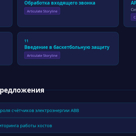
Обработка входящего звонка
А
Си
Articulate Storyline
C
11
Введение в баскетбольную защиту
Articulate Storyline
предложения
роля счётчиков электроэнергии ABB
иторинга работы хостов