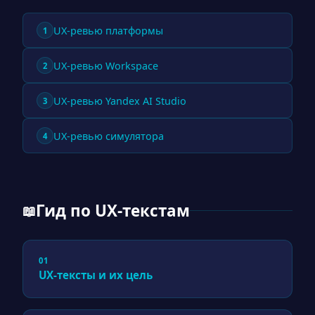
UX-ревью платформы
1
UX-ревью Workspace
2
UX-ревью Yandex AI Studio
3
UX-ревью симулятора
4
Гид по UX-текстам
📖
01
UX-тексты и их цель