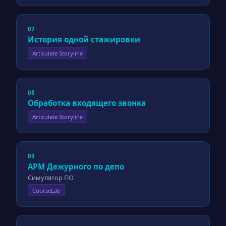
07
История одной стажировки
Articulate Storyline
08
Обработка входящего звонка
Articulate Storyline
09
АРМ Дежурного по депо
Симулятор ПО
CourseLab