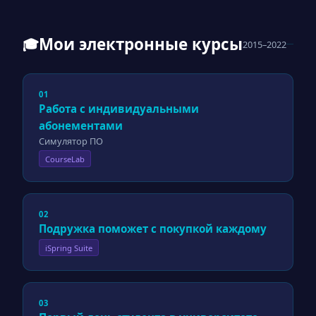
Мои электронные курсы
🎓
2015–2022
01
Работа с индивидуальными
абонементами
Симулятор ПО
CourseLab
02
Подружка поможет с покупкой каждому
iSpring Suite
03