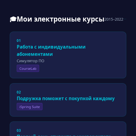
Мои электронные курсы
🎓
2015–2022
01
Работа с индивидуальными
абонементами
Симулятор ПО
CourseLab
02
Подружка поможет с покупкой каждому
iSpring Suite
03