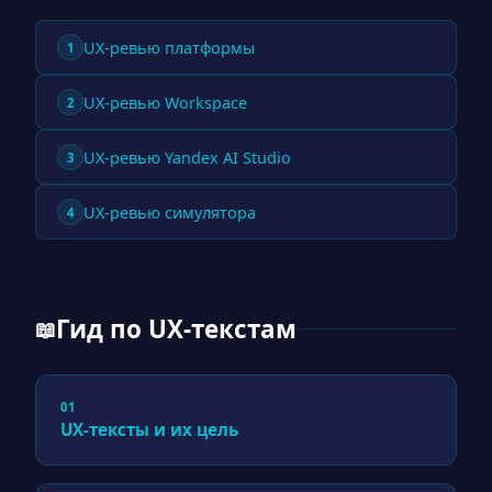
UX-ревью платформы
1
UX-ревью Workspace
2
UX-ревью Yandex AI Studio
3
UX-ревью симулятора
4
Гид по UX-текстам
📖
01
UX-тексты и их цель