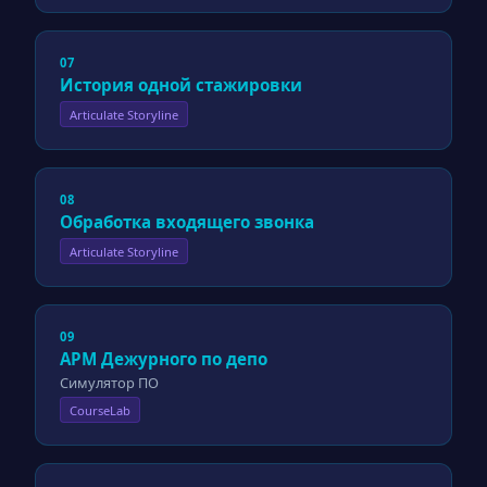
07
История одной стажировки
Articulate Storyline
08
Обработка входящего звонка
Articulate Storyline
09
АРМ Дежурного по депо
Симулятор ПО
CourseLab