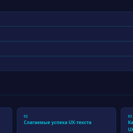
02
03
Слагаемые успеха UX-текста
К
U