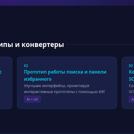
ипы и конвертеры
02
02
с
Прототип работы поиска и панели
К
избранного
S
Улучшаю интерфейсы, проектируя
Со
интерактивные прототипы с помощью ИИ
S
AI + UX
A