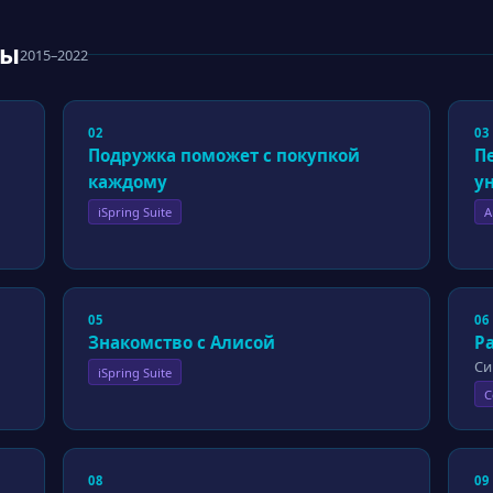
сы
2015–2022
02
03
Подружка поможет с покупкой
П
каждому
у
iSpring Suite
A
05
06
Знакомство с Алисой
Ра
Си
iSpring Suite
C
08
09