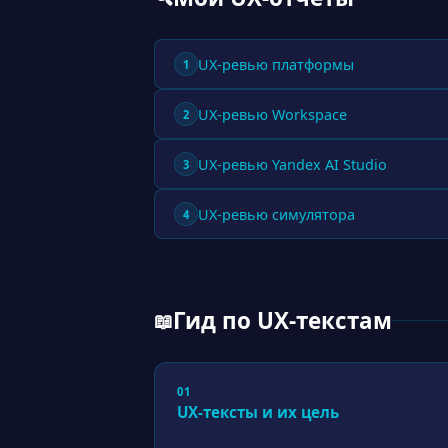
UX-ревью платформы
1
UX-ревью Workspace
2
UX-ревью Yandex AI Studio
3
UX-ревью симулятора
4
Гид по UX-текстам
📖
01
UX-тексты и их цель