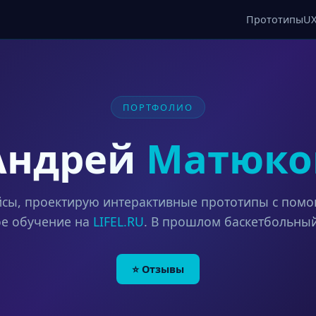
Прототипы
U
ПОРТФОЛИО
Андрей
Матюко
сы, проектирую интерактивные прототипы с пом
ое обучение на
LIFEL.RU
. В прошлом баскетбольны
⭐ Отзывы