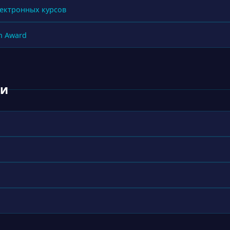
электронных курсов
h Award
ки