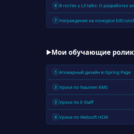
В гостях у LX talks: О разработке 
6
Награждение на конкурсе EdCrunc
7
Мои обучающие роли
▶
Атомарный дизайн в iSpring Page
1
Уроки по Naumen KMS
2
Уроки по E-Staff
3
Уроки по Websoft HCM
4