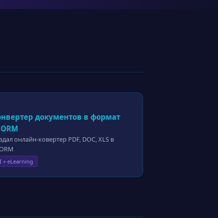
онвертер документов в формат
CORM
здал онлайн-ковертер PDF, DOC, XLS в
CORM
I + eLearning