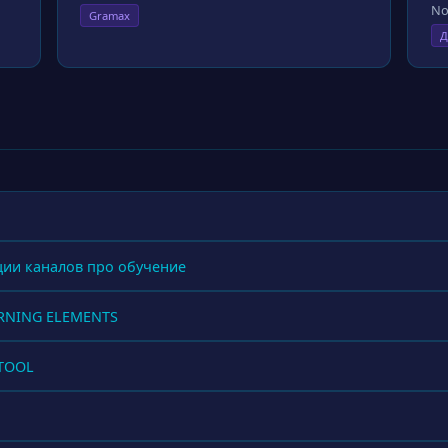
No
Gramax
Д
ции каналов про обучение
ARNING ELEMENTS
LTOOL