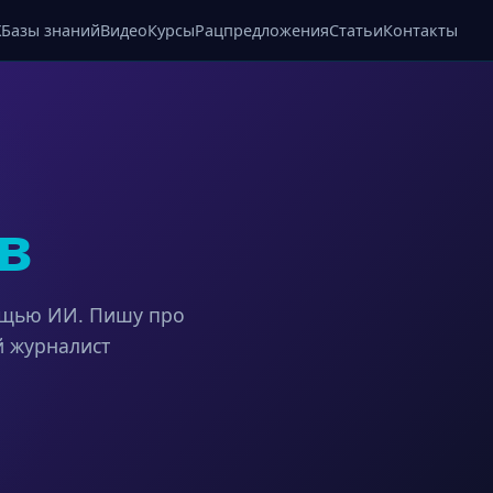
X
Базы знаний
Видео
Курсы
Рацпредложения
Статьи
Контакты
в
ощью ИИ. Пишу про
й журналист