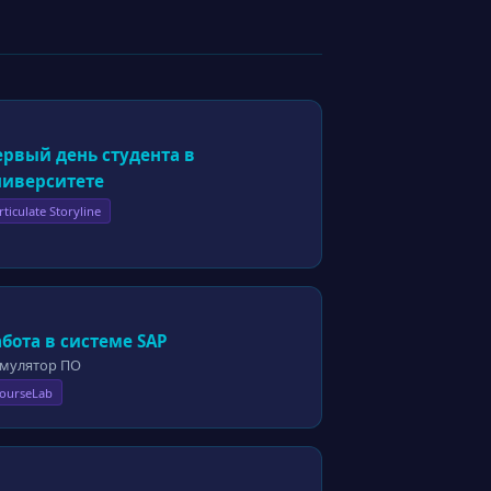
ервый день студента в
ниверситете
rticulate Storyline
бота в системе SAP
мулятор ПО
ourseLab