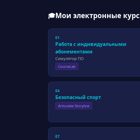
Мои электронные кур
🎓
01
Работа с индивидуальными
абонементами
Симулятор ПО
CourseLab
04
Безопасный спорт
Articulate Storyline
07