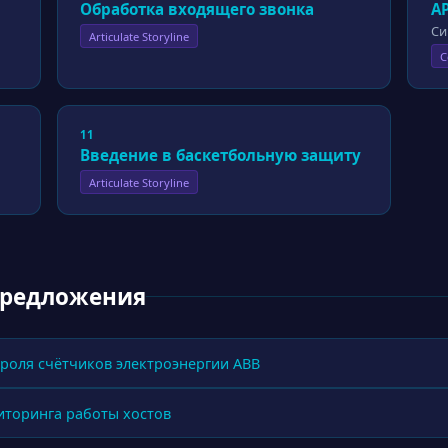
Обработка входящего звонка
А
Си
Articulate Storyline
C
11
Введение в баскетбольную защиту
Articulate Storyline
предложения
роля счётчиков электроэнергии ABB
иторинга работы хостов