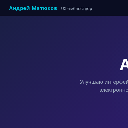
Андрей Матюков
UX-амбассадор
Улучшаю интерфей
электронн