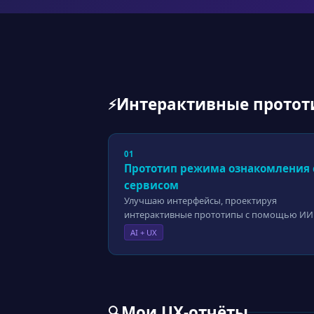
Интерактивные протот
⚡
01
Прототип режима ознакомления 
сервисом
Улучшаю интерфейсы, проектируя
интерактивные прототипы с помощью ИИ
AI + UX
Мои UX-отчёты
🔍