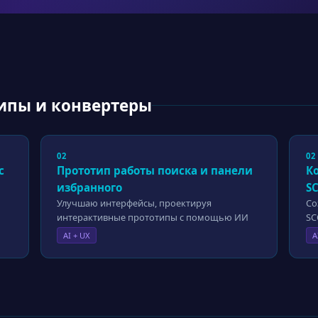
ипы и конвертеры
02
02
с
Прототип работы поиска и панели
К
избранного
S
Улучшаю интерфейсы, проектируя
Со
интерактивные прототипы с помощью ИИ
S
AI + UX
A