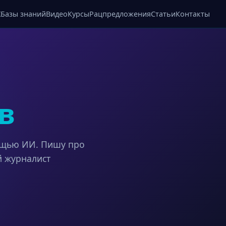
X
Базы знаний
Видео
Курсы
Рацпредложения
Статьи
Контакты
в
ощью ИИ. Пишу про
й журналист