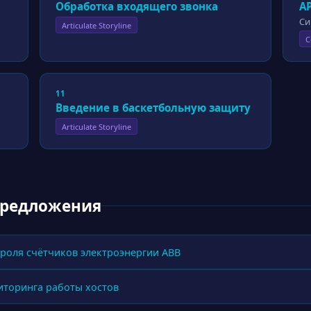
Обработка входящего звонка
А
Си
Articulate Storyline
C
11
Введение в баскетбольную защиту
Articulate Storyline
предложения
роля счётчиков электроэнергии ABB
иторинга работы хостов