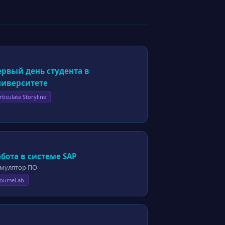
ервый день студента в
ниверситете
rticulate Storyline
бота в системе SAP
мулятор ПО
ourseLab