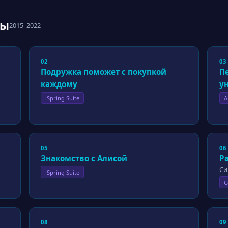
сы
2015–2022
02
03
Подружка поможет с покупкой
П
каждому
у
iSpring Suite
A
05
06
Знакомство с Алисой
Ра
Си
iSpring Suite
C
08
09