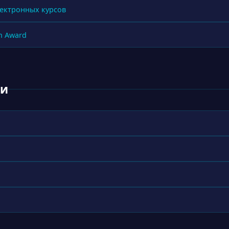
электронных курсов
h Award
ки