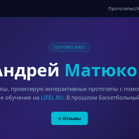
Прототипы
U
ПОРТФОЛИО
Андрей
Матюко
сы, проектирую интерактивные прототипы с пом
ое обучение на
LIFEL.RU
. В прошлом баскетбольны
⭐ Отзывы