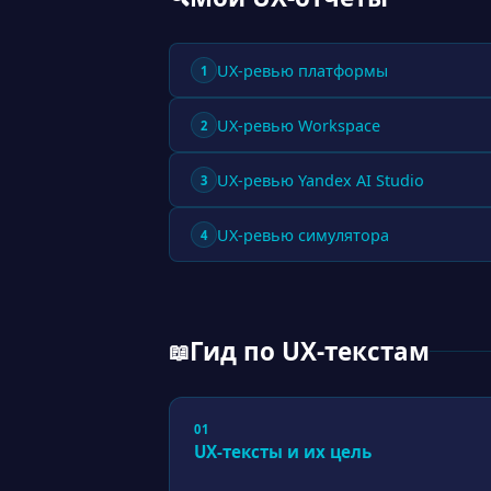
UX-ревью платформы
1
UX-ревью Workspace
2
UX-ревью Yandex AI Studio
3
UX-ревью симулятора
4
Гид по UX-текстам
📖
01
UX-тексты и их цель