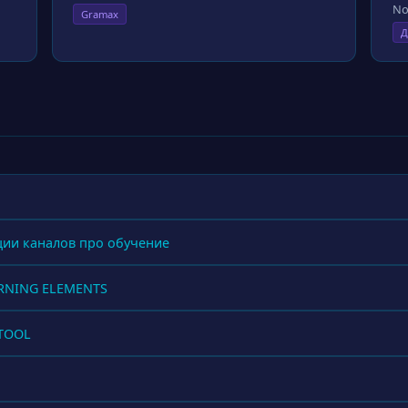
No
Gramax
Д
ции каналов про обучение
ARNING ELEMENTS
LTOOL