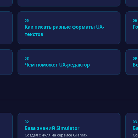
05
06
Как писать разные форматы UX-
Го
текстов
08
09
Чем поможет UX-редактор
Б
02
03
База знаний Simulator
Б
Создал с нуля на сервисе Gramax
Со