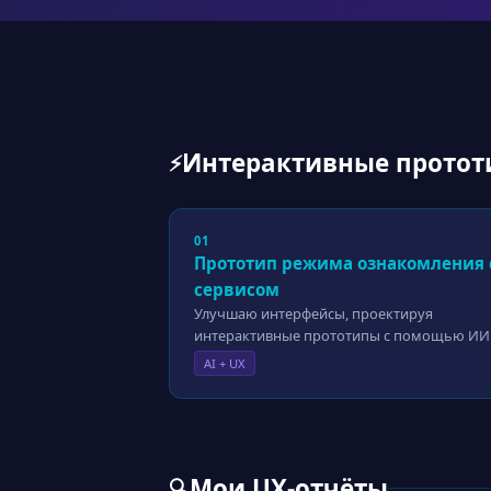
Интерактивные протот
⚡
01
Прототип режима ознакомления 
сервисом
Улучшаю интерфейсы, проектируя
интерактивные прототипы с помощью ИИ
AI + UX
Мои UX-отчёты
🔍