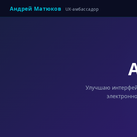
Андрей Матюков
UX-амбассадор
Улучшаю интерфей
электронн