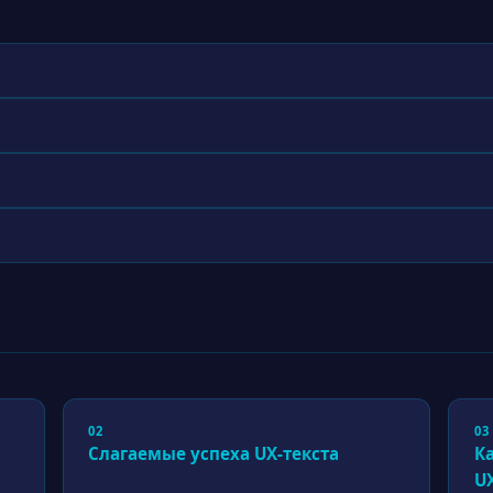
02
03
Слагаемые успеха UX-текста
К
U