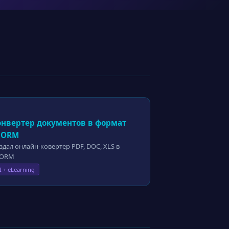
онвертер документов в формат
CORM
здал онлайн-ковертер PDF, DOC, XLS в
CORM
I + eLearning