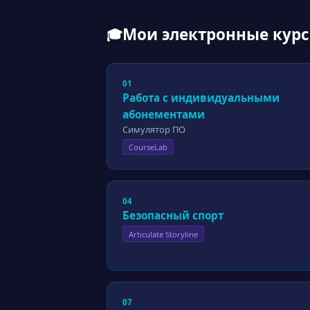
Мои электронные кур
🎓
01
Работа с индивидуальными
абонементами
Симулятор ПО
CourseLab
04
Безопасный спорт
Articulate Storyline
07