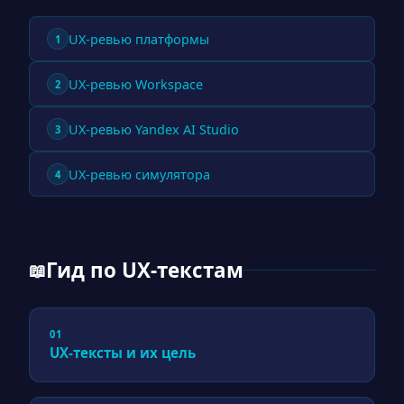
UX-ревью платформы
1
UX-ревью Workspace
2
UX-ревью Yandex AI Studio
3
UX-ревью симулятора
4
Гид по UX-текстам
📖
01
UX-тексты и их цель