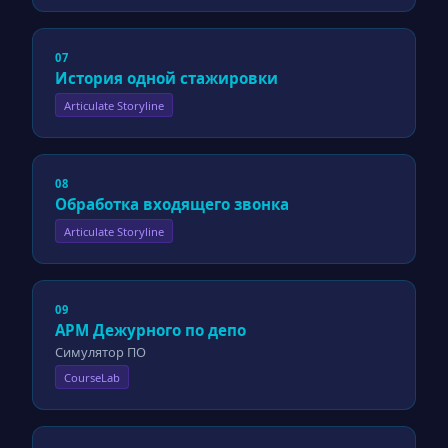
07
История одной стажировки
Articulate Storyline
08
Обработка входящего звонка
Articulate Storyline
09
АРМ Дежурного по депо
Симулятор ПО
CourseLab