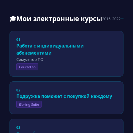
Мои электронные курсы
🎓
2015–2022
01
Работа с индивидуальными
абонементами
Симулятор ПО
CourseLab
02
Подружка поможет с покупкой каждому
iSpring Suite
03