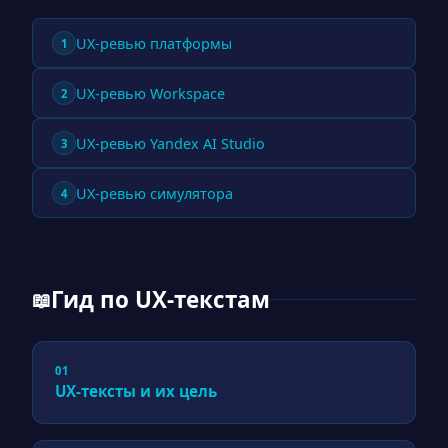
UX-ревью платформы
1
UX-ревью Workspace
2
UX-ревью Yandex AI Studio
3
UX-ревью симулятора
4
Гид по UX-текстам
📖
01
UX-тексты и их цель