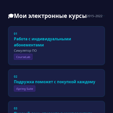
Мои электронные курсы
🎓
2015–2022
01
Работа с индивидуальными
абонементами
Симулятор ПО
CourseLab
02
Подружка поможет с покупкой каждому
iSpring Suite
03