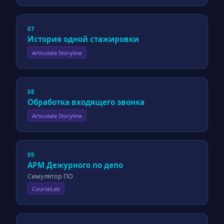
07
История одной стажировки
Articulate Storyline
08
Обработка входящего звонка
Articulate Storyline
09
АРМ Дежурного по депо
Симулятор ПО
CourseLab