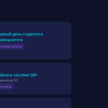
ервый день студента в
ниверситете
rticulate Storyline
бота в системе SAP
мулятор ПО
ourseLab