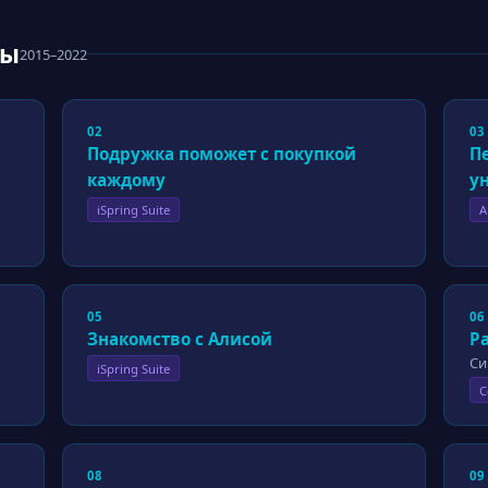
сы
2015–2022
02
03
Подружка поможет с покупкой
П
каждому
у
iSpring Suite
A
05
06
Знакомство с Алисой
Ра
Си
iSpring Suite
C
08
09