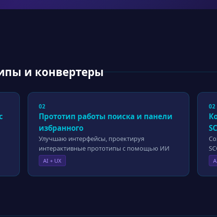
ипы и конвертеры
02
02
с
Прототип работы поиска и панели
К
избранного
S
Улучшаю интерфейсы, проектируя
Со
интерактивные прототипы с помощью ИИ
S
AI + UX
A