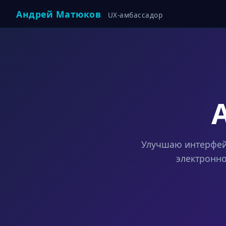
Андрей Матюков
UX-амбассадор
Улучшаю интерфей
электронн