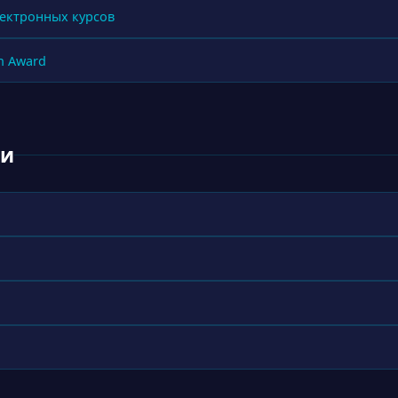
электронных курсов
h Award
ки