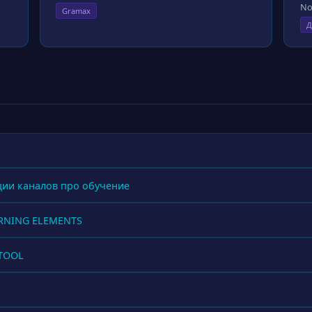
No
Gramax
Д
ции каналов про обучение
ARNING ELEMENTS
LTOOL