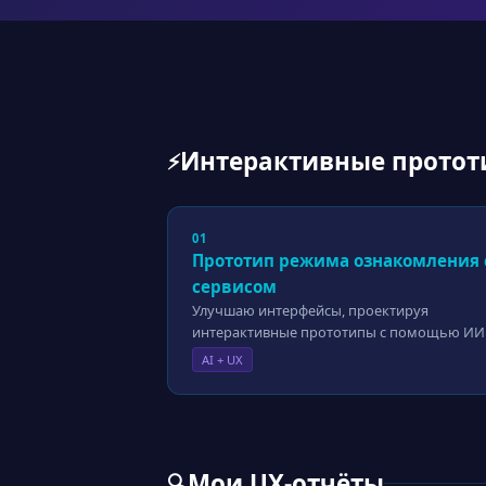
Интерактивные протот
⚡
01
Прототип режима ознакомления 
сервисом
Улучшаю интерфейсы, проектируя
интерактивные прототипы с помощью ИИ
AI + UX
Мои UX-отчёты
🔍