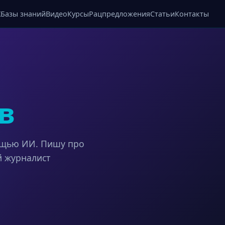
X
Базы знаний
Видео
Курсы
Рацпредложения
Статьи
Контакты
в
ощью ИИ. Пишу про
й журналист