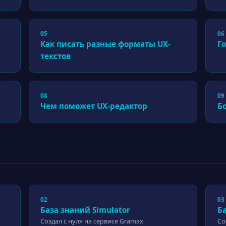
05
06
Как писать разные форматы UX-
Го
текстов
08
09
Чем поможет UX-редактор
Б
02
03
База знаний Simulator
Б
Создал с нуля на сервисе Gramax
Со