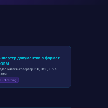
онвертер документов в формат
CORM
здал онлайн-ковертер PDF, DOC, XLS в
CORM
I + eLearning