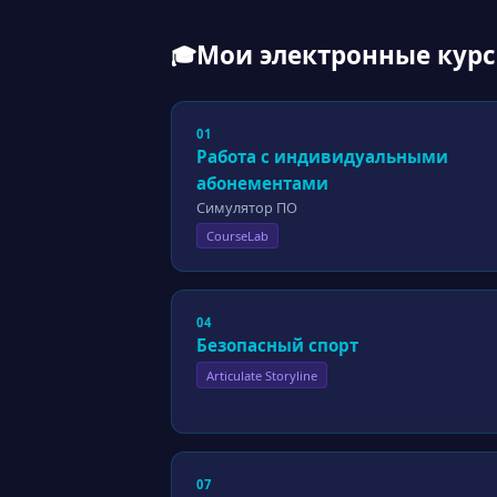
Мои электронные кур
🎓
01
Работа с индивидуальными
абонементами
Симулятор ПО
CourseLab
04
Безопасный спорт
Articulate Storyline
07