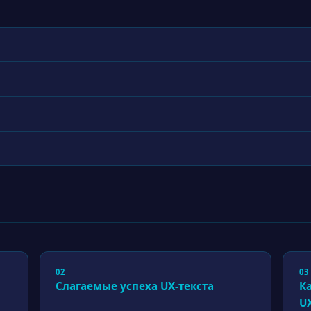
02
03
Слагаемые успеха UX-текста
К
U