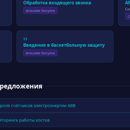
Обработка входящего звонка
А
Си
Articulate Storyline
C
11
Введение в баскетбольную защиту
Articulate Storyline
предложения
роля счётчиков электроэнергии ABB
иторинга работы хостов