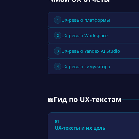
UX-ревью платформы
1
UX-ревью Workspace
2
UX-ревью Yandex AI Studio
3
UX-ревью симулятора
4
Гид по UX-текстам
📖
01
UX-тексты и их цель