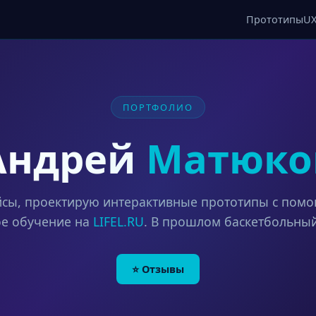
Прототипы
U
ПОРТФОЛИО
Андрей
Матюко
сы, проектирую интерактивные прототипы с пом
ое обучение на
LIFEL.RU
. В прошлом баскетбольны
⭐ Отзывы