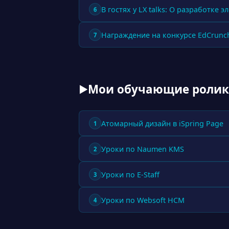
В гостях у LX talks: О разработке 
6
Награждение на конкурсе EdCrunc
7
Мои обучающие роли
▶
Атомарный дизайн в iSpring Page
1
Уроки по Naumen KMS
2
Уроки по E-Staff
3
Уроки по Websoft HCM
4