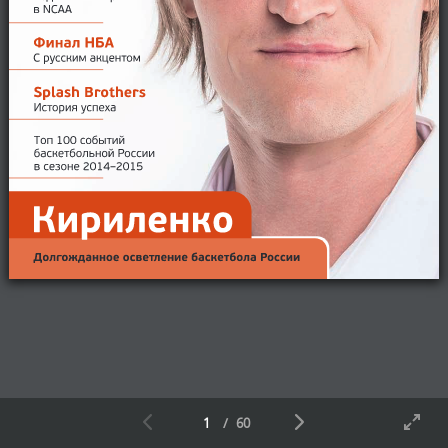
1
/
60